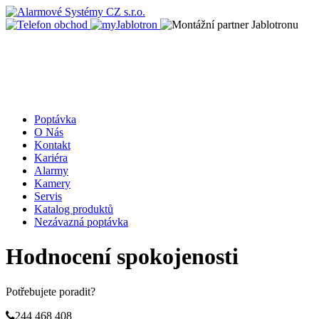
Poptávka
O Nás
Kontakt
Kariéra
Alarmy
Kamery
Servis
Katalog produktů
Nezávazná poptávka
Hodnocení spokojenosti
Potřebujete poradit?
244 468 408