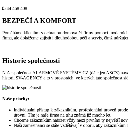
244 468 408
BEZPEČÍ A KOMFORT
Pomáháme klientům s ochranou domova či firmy pomocí moderních bez
firma, ale dokážeme zajistit i dlouhodobou péči a servis, čímž udržuj
Historie společnosti
Naše společnost ALARMOVÉ SYSTÉMY CZ (dále jen ASCZ) navazuje 
historii SV-AGENCY a to v prostorách, ve kterých tato společnost síd
Naše priority:
Individuální přístup k zákazníkům, profesionální úroveň prod
úrovni. Tím je naše firma na trhu známá již mnoho let.
Chceme zákazníkům nabízet vždy mezi prvními ty největší novin
Naši zaměstnanci se stále vzdělávají v oboru, aby zákazníkům n