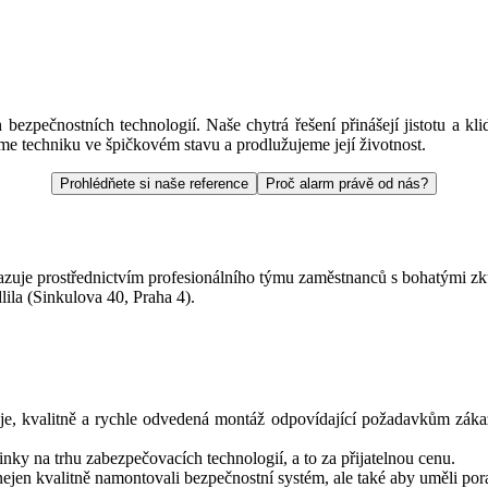
pečnostních technologií. Naše chytrá řešení přinášejí jistotu a klid
eme techniku ve špičkovém stavu a prodlužujeme její životnost.
Prohlédňete si naše reference
Proč alarm právě od nás?
prostřednictvím profesionálního týmu zaměstnanců s bohatými zku
lila (Sinkulova 40, Praha 4).
eje, kvalitně a rychle odvedená montáž odpovídající požadavkům záka
ky na trhu zabezpečovacích technologií, a to za přijatelnou cenu.
ejen kvalitně namontovali bezpečnostní systém, ale také aby uměli porad