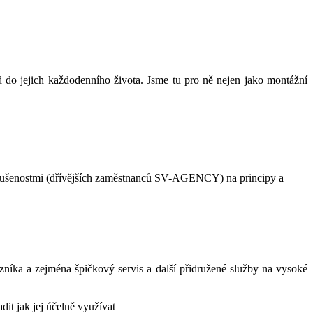
 do jejich každodenního života. Jsme tu pro ně nejen jako montážní
šenostmi (dřívějších zaměstnanců SV-AGENCY) na principy a
zníka a zejména špičkový servis a další přidružené služby na vysoké
it jak jej účelně využívat