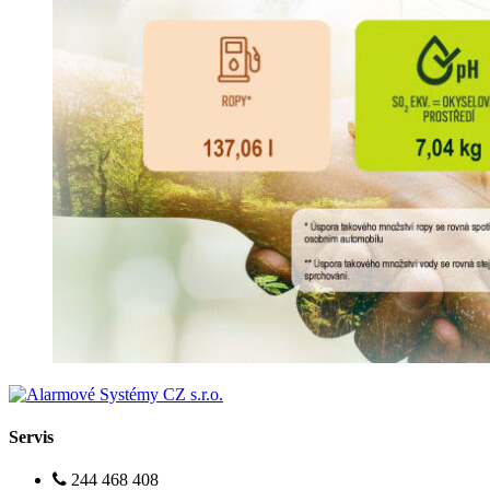
Servis
244 468 408