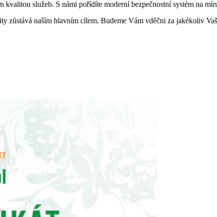
m kvalitou služeb. S námi pořídíte moderní bezpečnostní systém na mí
lity zůstává naším hlavním cílem. Budeme Vám vděčni za jakékoliv Va