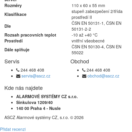
Rozměry
110 x 60 x 55 mm
stupeň zabezpečení 2/třída
Klasifikace
prostředí II
ČSN EN 50131-1, ČSN EN
Dle
50131-2-2
Rozsah pracovních teplot
-10 až +40 °C
Prostředí
vnitřní všeobecné
ČSN EN 50130-4, ČSN EN
Dále splňuje
55022
Servis
Obchod
244 468 408
244 468 408
servis@ascz.cz
obchod@ascz.cz
Kde nás najdete
ALARMOVÉ SYSTÉMY CZ s.r.o.
Sinkulova 1209/40
140 00 Praha 4 - Nusle
ASCZ Alarmové systémy CZ, s.r.o.
© 2026
Přidat recenzi