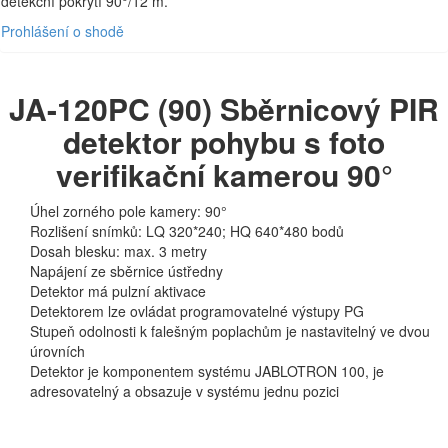
detekční pokrytí 90°/12 m.
Prohlášení o shodě
JA-120PC (90) Sběrnicový PIR
detektor pohybu s foto
verifikační kamerou 90°
Úhel zorného pole kamery: 90°
Rozlišení snímků: LQ 320*240; HQ 640*480 bodů
Dosah blesku: max. 3 metry
Napájení ze sběrnice ústředny
Detektor má pulzní aktivace
Detektorem lze ovládat programovatelné výstupy PG
Stupeň odolnosti k falešným poplachům je nastavitelný ve dvou
úrovních
Detektor je komponentem systému JABLOTRON 100, je
adresovatelný a obsazuje v systému jednu pozici