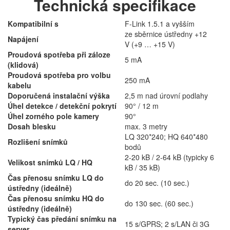
Technická specifikace
Kompatibilní s
F-Link 1.5.1 a vyšším
ze sběrnice ústředny +12
Napájení
V (+9 … +15 V)
Proudová spotřeba při záloze
5 mA
(klidová)
Proudová spotřeba pro volbu
250 mA
kabelu
Doporučená instalační výška
2,5 m nad úrovní podlahy
Úhel detekce / detekční pokrytí
90° / 12 m
Úhel zorného pole kamery
90°
Dosah blesku
max. 3 metry
LQ 320*240; HQ 640*480
Rozlišení snímků
bodů
2-20 kB / 2-64 kB (typicky 6
Velikost snímků LQ / HQ
kB / 35 kB)
Čas přenosu snímku LQ do
do 20 sec. (10 sec.)
ústředny (ideálně)
Čas přenosu snímku HQ do
do 130 sec. (60 sec.)
ústředny (ideálně)
Typický čas předání snímku na
15 s/GPRS; 2 s/LAN či 3G
server