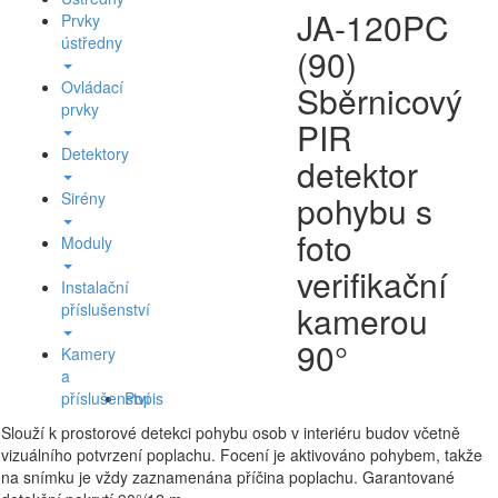
JA-120PC
Prvky
ústředny
(90)
Ovládací
Sběrnicový
prvky
PIR
Detektory
detektor
Sirény
pohybu s
foto
Moduly
verifikační
Instalační
kamerou
příslušenství
90°
Kamery
a
příslušenství
Popis
Slouží k prostorové detekci pohybu osob v interiéru budov včetně
vizuálního potvrzení poplachu. Focení je aktivováno pohybem, takže
na snímku je vždy zaznamenána příčina poplachu. Garantované