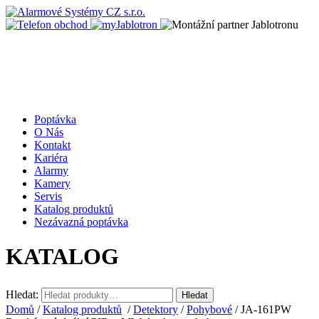
Poptávka
O Nás
Kontakt
Kariéra
Alarmy
Kamery
Servis
Katalog produktů
Nezávazná poptávka
KATALOG
Hledat:
Hledat
Domů
/
Katalog produktů
/
Detektory
/
Pohybové
/ JA-161PW