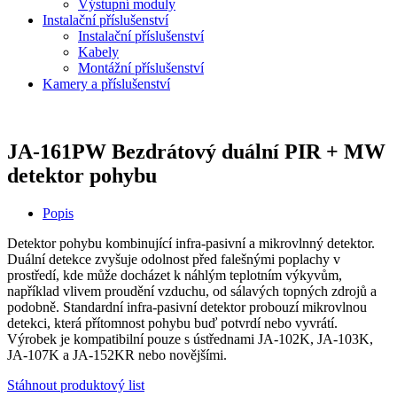
Výstupní moduly
Instalační příslušenství
Instalační příslušenství
Kabely
Montážní příslušenství
Kamery a příslušenství
JA-161PW Bezdrátový duální PIR + MW
detektor pohybu
Popis
Detektor pohybu kombinující infra-pasivní a mikrovlnný detektor.
Duální detekce zvyšuje odolnost před falešnými poplachy v
prostředí, kde může docházet k náhlým teplotním výkyvům,
například vlivem proudění vzduchu, od sálavých topných zdrojů a
podobně. Standardní infra-pasivní detektor probouzí mikrovlnou
detekci, která přítomnost pohybu buď potvrdí nebo vyvrátí.
Výrobek je kompatibilní pouze s ústřednami JA-102K, JA-103K,
JA-107K a JA-152KR nebo novějšími.
Stáhnout produktový list