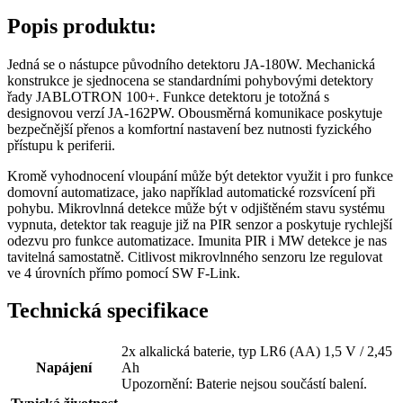
Popis produktu:
Jedná se o nástupce původního detektoru JA-180W. Mechanická
konstrukce je sjednocena se standardními pohybovými detektory
řady JABLOTRON 100+. Funkce detektoru je totožná s
designovou verzí JA-162PW. Obousměrná komunikace poskytuje
bezpečnější přenos a komfortní nastavení bez nutnosti fyzického
přístupu k periferii.
Kromě vyhodnocení vloupání může být detektor využit i pro funkce
domovní automatizace, jako například automatické rozsvícení při
pohybu. Mikrovlnná detekce může být v odjištěném stavu systému
vypnuta, detektor tak reaguje již na PIR senzor a poskytuje rychlejší
odezvu pro funkce automatizace. Imunita PIR i MW detekce je nas
tavitelná samostatně. Citlivost mikrovlnného senzoru lze regulovat
ve 4 úrovních přímo pomocí SW F-Link.
Technická specifikace
2x alkalická baterie, typ LR6 (AA) 1,5 V / 2,45
Napájení
Ah
Upozornění: Baterie nejsou součástí balení.