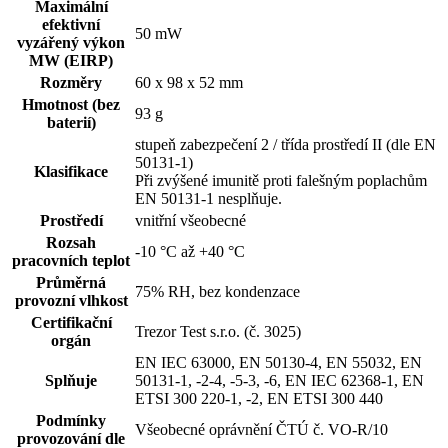
Maximální
efektivní
50 mW
vyzářený výkon
MW (EIRP)
Rozměry
60 x 98 x 52 mm
Hmotnost (bez
93 g
baterií)
stupeň zabezpečení 2 / třída prostředí II (dle EN
50131-1)
Klasifikace
Při zvýšené imunitě proti falešným poplachům
EN 50131-1 nesplňuje.
Prostředí
vnitřní všeobecné
Rozsah
-10 °C až +40 °C
pracovních teplot
Průměrná
75% RH, bez kondenzace
provozní vlhkost
Certifikační
Trezor Test s.r.o. (č. 3025)
orgán
EN IEC 63000, EN 50130-4, EN 55032, EN
Splňuje
50131-1, -2-4, -5-3, -6, EN IEC 62368-1, EN
ETSI 300 220-1, -2, EN ETSI 300 440
Podmínky
Všeobecné oprávnění ČTÚ č. VO-R/10
provozování dle