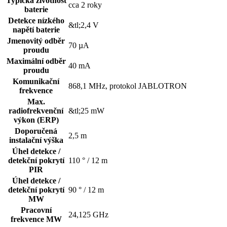
Typická životnost
cca 2 roky
baterie
Detekce nízkého
&tl;2,4 V
napětí baterie
Jmenovitý odběr
70 µA
proudu
Maximální odběr
40 mA
proudu
Komunikační
868,1 MHz, protokol JABLOTRON
frekvence
Max.
radiofrekvenční
&tl;25 mW
výkon (ERP)
Doporučená
2,5 m
instalační výška
Úhel detekce /
detekční pokrytí
110 ° / 12 m
PIR
Úhel detekce /
detekční pokrytí
90 ° / 12 m
MW
Pracovní
24,125 GHz
frekvence MW