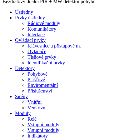
Bezdrátový duální PIR + MW detektor pohybu
Ústředny
Prvky ústředny
Rádiové moduly
Komunikátory
Interface
Ovládací prvky
Klávesnice a přístupové m.
Ovladače
Tísňové prvky
Identifikační prvky
Detektory
Pohybové
Plášťové
Enviromentální
Příslušenství
Sirény
Vnitřní
Venkovní
Moduly
Relé
Vstupní moduly
Vstupní moduly
Indikátory