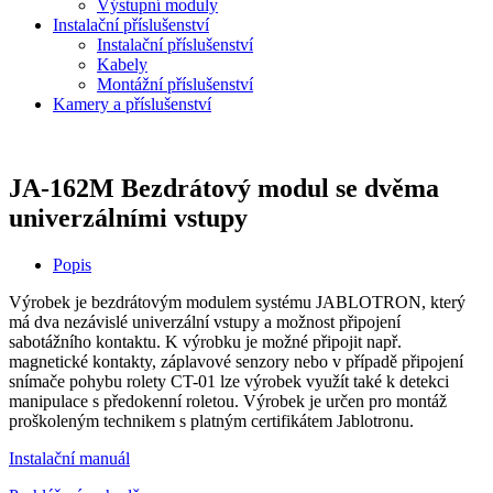
Výstupní moduly
Instalační příslušenství
Instalační příslušenství
Kabely
Montážní příslušenství
Kamery a příslušenství
JA-162M Bezdrátový modul se dvěma
univerzálními vstupy
Popis
Výrobek je bezdrátovým modulem systému JABLOTRON, který
má dva nezávislé univerzální vstupy a možnost připojení
sabotážního kontaktu. K výrobku je možné připojit např.
magnetické kontakty, záplavové senzory nebo v případě připojení
snímače pohybu rolety CT-01 lze výrobek využít také k detekci
manipulace s předokenní roletou. Výrobek je určen pro montáž
proškoleným technikem s platným certifikátem Jablotronu.
Instalační manuál