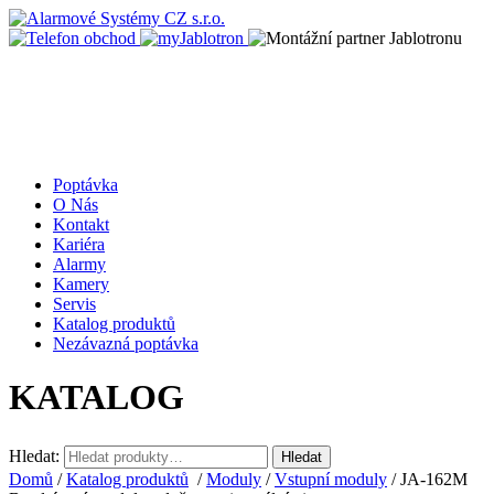
Poptávka
O Nás
Kontakt
Kariéra
Alarmy
Kamery
Servis
Katalog produktů
Nezávazná poptávka
KATALOG
Hledat:
Hledat
Domů
/
Katalog produktů
/
Moduly
/
Vstupní moduly
/ JA-162M