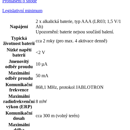
Prohlášení o shodě
Legislativní minimum
2 x alkalická baterie, typ AAA (LR03; 1,5 V/1
Napájení
Ah)
Upozornění: baterie nejsou součástí balení.
Typická
cca 2 roky (pro max. 4 aktivace denně)
životnost baterií
Nízké napětí
<2 V
baterií
Jmenovitý
10 µA
odběr proudu
Maximální
50 mA
odběr proudu
Komunikační
868,1 MHz, protokol JABLOTRON
frekvence
Maximální
radiofrekvenční
8 mW
výkon (ERP)
Komunikační
cca 300 m (volný terén)
dosah
Maximální
délka