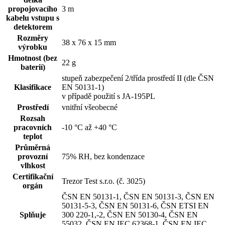
propojovacího
3 m
kabelu vstupu s
detektorem
Rozměry
38 x 76 x 15 mm
výrobku
Hmotnost (bez
22 g
baterií)
stupeň zabezpečení 2/třída prostředí II (dle ČSN
Klasifikace
EN 50131-1)
v případě použití s JA-195PL
Prostředí
vnitřní všeobecné
Rozsah
pracovních
-10 °C až +40 °C
teplot
Průměrná
provozní
75% RH, bez kondenzace
vlhkost
Certifikační
Trezor Test s.r.o. (č. 3025)
orgán
ČSN EN 50131-1, ČSN EN 50131-3, ČSN EN
50131-5-3, ČSN EN 50131-6, ČSN ETSI EN
Splňuje
300 220-1,-2, ČSN EN 50130-4, ČSN EN
55032, ČSN EN IEC 62368-1, ČSN EN IEC