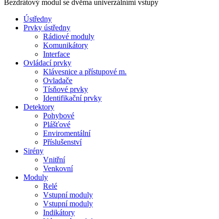
Bezdrátový modul se dvěma univerzálními vstupy
Ústředny
Prvky ústředny
Rádiové moduly
Komunikátory
Interface
Ovládací prvky
Klávesnice a přístupové m.
Ovladače
Tísňové prvky
Identifikační prvky
Detektory
Pohybové
Plášťové
Enviromentální
Příslušenství
Sirény
Vnitřní
Venkovní
Moduly
Relé
Vstupní moduly
Vstupní moduly
Indikátory