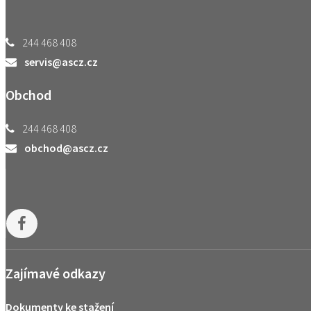
244 468 408
servis@ascz.cz
Obchod
244 468 408
obchod@ascz.cz
Zajímavé odkazy
Dokumenty ke stažení