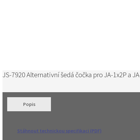
JS-7920 Alternativní šedá čočka pro JA-1x2P a J
Popis
Stáhnout technickou specifikaci (PDF)