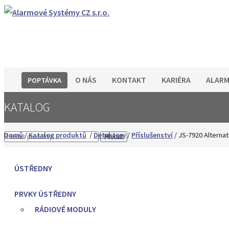
O NÁS
KONTAKT
KARIÉRA
ALARM
POPTÁVKA
KATALOG
Domů
/
Katalog produktů
/
Detektory
/
Příslušenství
/ JS-7920 Alternat
Hledat
ÚSTŘEDNY
PRVKY ÚSTŘEDNY
RÁDIOVÉ MODULY