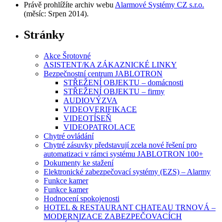
Právě prohlížíte archiv webu
Alarmové Systémy CZ s.r.o.
(měsíc: Srpen 2014).
Stránky
Akce Šrotovné
ASISTENT/KA ZÁKAZNICKÉ LINKY
Bezpečnostní centrum JABLOTRON
STŘEŽENÍ OBJEKTU – domácnosti
STŘEŽENÍ OBJEKTU – firmy
AUDIOVÝZVA
VIDEOVERIFIKACE
VIDEOTÍSEŇ
VIDEOPATROLACE
Chytré ovládání
Chytré zásuvky představují zcela nové řešení pro
automatizaci v rámci systému JABLOTRON 100+
Dokumenty ke stažení
Elektronické zabezpečovací systémy (EZS) – Alarmy
Funkce kamer
Funkce kamer
Hodnocení spokojenosti
HOTEL & RESTAURANT CHATEAU TRNOVÁ –
MODERNIZACE ZABEZPEČOVACÍCH