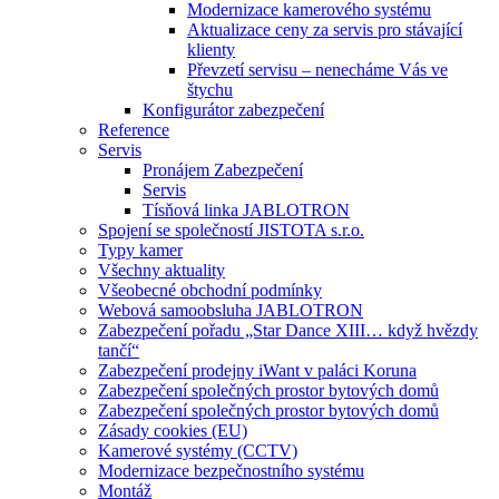
Modernizace kamerového systému
Aktualizace ceny za servis pro stávající
klienty
Převzetí servisu – nenecháme Vás ve
štychu
Konfigurátor zabezpečení
Reference
Servis
Pronájem Zabezpečení
Servis
Tísňová linka JABLOTRON
Spojení se společností JISTOTA s.r.o.
Typy kamer
Všechny aktuality
Všeobecné obchodní podmínky
Webová samoobsluha JABLOTRON
Zabezpečení pořadu „Star Dance XIII… když hvězdy
tančí“
Zabezpečení prodejny iWant v paláci Koruna
Zabezpečení společných prostor bytových domů
Zabezpečení společných prostor bytových domů
Zásady cookies (EU)
Kamerové systémy (CCTV)
Modernizace bezpečnostního systému
Montáž