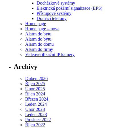
Docházkové systémy
Elektrická požární signalizace (EPS)
Přístupové systémy
Domácí telefony
Home page
Home page – nova
Alarm do bytu
Alarm do bytu
Alarm do domu
Alarm do firmy
Videoverifikační IP kamery
Archivy
Duben 2026
Říjen 2025
Únor 2025
Říjen 2024
Březen 2024
Leden 2024
Únor 2023
Leden 2023
Prosinec 2022
Říjen 2022