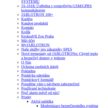
SYSTÉMŮ
JA-101K Ústředna s vestavěným GSM/GPRS
komunikátorem
JABLOTRON 100+
Kariéra
Katalog produktů
Kontakt
Košík
Krokodýlí Zoo Praha
Můj účet
MyJABLOTRON
Naše služby pro zákazníky SPES
Nové termostaty od JABLOTRONu: Chytré teplo
a bezpečný domov v jednom
O Nás
Ochrana osobních údajů
Pokladna
Poptávka odeslána
Poptávkový formulář
Poradíme vám s návrhem zabezpečení
Používané technologie
Proč alarm právě od nás?
Prodej
Akční nabídka
Modernizace bezpečnostního systému